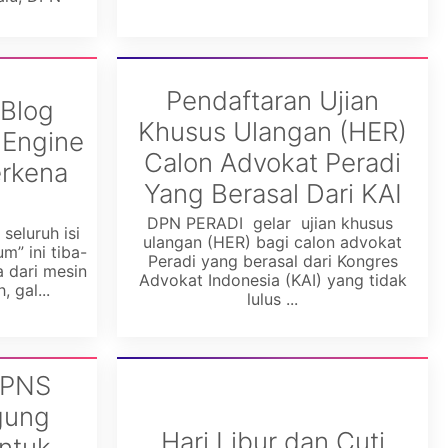
Pendaftaran Ujian
 Blog
Khusus Ulangan (HER)
 Engine
Calon Advokat Peradi
erkena
Yang Berasal Dari KAI
DPN PERADI gelar ujian khusus
seluruh isi
ulangan (HER) bagi calon advokat
m” ini tiba-
Peradi yang berasal dari Kongres
a dari mesin
Advokat Indonesia (KAI) yang tidak
 gal...
lulus ...
CPNS
gung
Hari Libur dan Cuti
ntuk