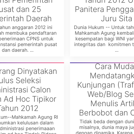
usat dan 25
Panitera Pengga
rintah Daerah
Juru Sita
ahun anggaran 2012 ini
Dunia Hukum -- Untuk tahu
ah membuka pendaftaran
Mahkamah Agung kembal
 penerimaan CPNS untuk
kesempatan bagi WNI yan
instansi pemerintah pusat
integritas dan komitmen t
dan daerah. ...
...
Cara Muda
rang Dinyatakan
Mendatang
ulus Seleksi
Kunjungan (Traf
nistrasi Calon
Web/Blog Se
 Ad Hoc Tipikor
Menulis Arti
Tahun 2012
Berbobot dan Or
kum--Mahkamah Agung RI
Tidak beda dengan dun
umkan kelulusan dalam
misalnya, dunia maya j
administrasi penerimaaan
dengan dinamika. Karena 
kim ad hoc Tindak Pidana