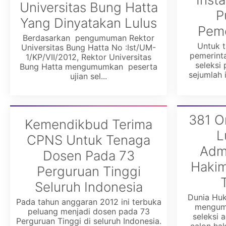
Universitas Bung Hatta
P
Yang Dinyatakan Lulus
Peme
Berdasarkan pengumuman Rektor
Untuk t
Universitas Bung Hatta No :Ist/UM-
pemerint
1/KP/VII/2012, Rektor Universitas
seleksi
Bung Hatta mengumumkan peserta
sejumlah 
ujian sel...
381 O
Kemendikbud Terima
L
CPNS Untuk Tenaga
Admi
Dosen Pada 73
Hakim
Perguruan Tinggi
Seluruh Indonesia
Dunia Hu
Pada tahun anggaran 2012 ini terbuka
mengum
peluang menjadi dosen pada 73
seleksi 
Perguruan Tinggi di seluruh Indonesia.
calon ha