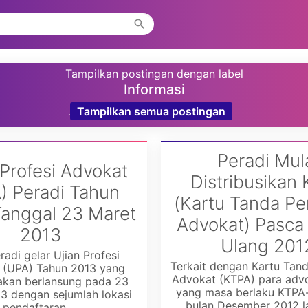
Tampilkan postingan dengan label
Informasi
.
Tampilkan semua postingan
Peradi Mul
 Profesi Advokat
Distribusikan
) Peradi Tahun
(Kartu Tanda Pe
anggal 23 Maret
Advokat) Pasca 
2013
Ulang 201
adi gelar Ujian Profesi
Terkait dengan Kartu Tan
 (UPA) Tahun 2013 yang
Advokat (KTPA) para advo
akan berlansung pada 23
yang masa berlaku KTPA-
3 dengan sejumlah lokasi
bulan Desember 2012 l
pendaftaran ...