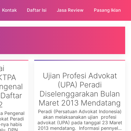
Kontak
Daftar Isi
Jasa Review
Pasang Iklan
ai
Ujian Profesi Advokat
 KTPA
(UPA) Peradi
ngenal
Diselenggarakan Bulan
Daftar
Maret 2013 Mendatang
2
Peradi (Persatuan Advokat Indonesia)
da Pengenal
akan melaksanakan ujian profesi
kat Peradi
advokat (UPA) pada tanggal 23 Maret
nya habis
2013 mendatang. Informasi pennyel...
alu, DPN