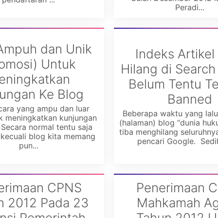
Peradi...
Ampuh dan Unik
Indeks Artikel
romosi) Untuk
Hilang di Search
eningkatkan
Belum Tentu T
ungan Ke Blog
Banned
cara yang ampu dan luar
Beberapa waktu yang lalu 
uk meningkatkan kunjungan
(halaman) blog “dunia huku
 Secara normal tentu saja
tiba menghilang seluruhny
 kecuali blog kita memang
pencari Google. Sedih,
pun...
erimaan CPNS
Penerimaan 
n 2012 Pada 23
Mahkamah A
ansi Pemerintah
Tahun 2012 U