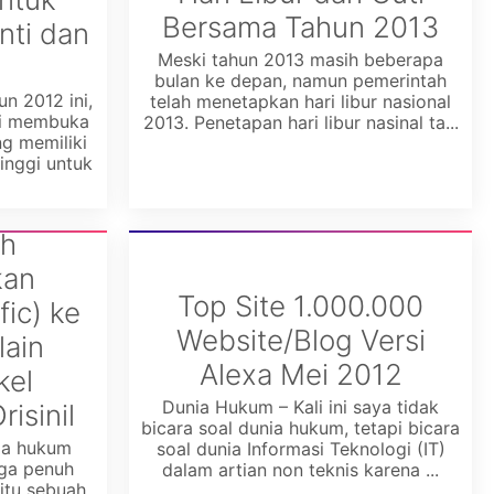
Bersama Tahun 2013
nti dan
Meski tahun 2013 masih beberapa
bulan ke depan, namun pemerintah
n 2012 ini,
telah menetapkan hari libur nasional
i membuka
2013. Penetapan hari libur nasinal ta...
g memiliki
inggi untuk
h
kan
Top Site 1.000.000
fic) ke
Website/Blog Versi
lain
Alexa Mei 2012
kel
Dunia Hukum – Kali ini saya tidak
isinil
bicara soal dunia hukum, tetapi bicara
ia hukum
soal dunia Informasi Teknologi (IT)
uga penuh
dalam artian non teknis karena ...
itu sebuah