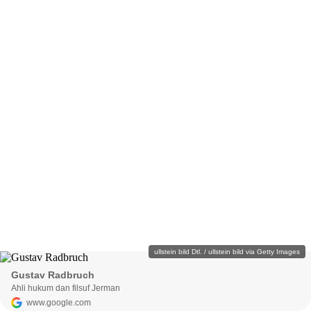
ullstein bild Dtl. / ullstein bild via Getty Images
Gustav Radbruch
Ahli hukum dan filsuf Jerman
www.google.com