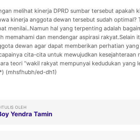
gan melihat kinerja DPRD sumbar tersebut apakah 
wa kinerja anggota dewan tersebut sudah optimal? 
at menilai..Namun hal yang terpenting adalah baga
ih memahami dan mendengar aspirasi rakyat.Selain i
gota dewan agar dapat memberikan perhatian yang 
capainya cita-cita untuk mewujudkan kesejahteraan r
ara teori “wakil rakyat mempunyai kedudukan yang le
*) (mhsfhubh/ed-dh1)
ITULIS OLEH
Boy Yendra Tamin