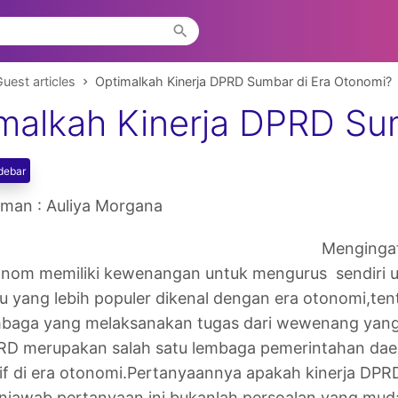
uest articles
Optimalkah Kinerja DPRD Sumbar di Era Otonomi?
malkah Kinerja DPRD Su
debar
iman : Auliya Morgana
Mengingat
onom memiliki kewenangan untuk mengurus sendiri 
u yang lebih populer dikenal dengan era otonomi,tentu
baga yang melaksanakan tugas dari wewenang yang t
D merupakan salah satu lembaga pemerintahan daer
if di era otonomi.Pertanyaannya apakah kinerja DPR
jawab pertanyaan ini bukanlah persoalan yang muda