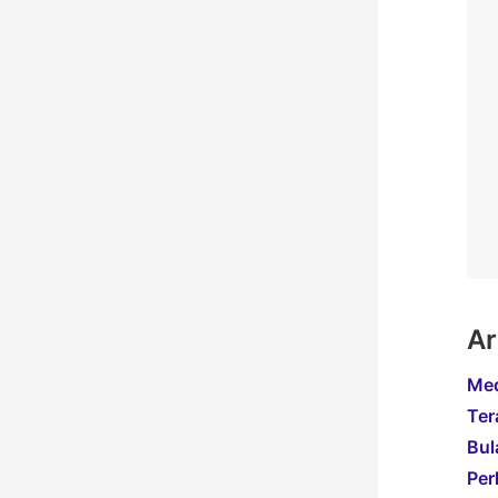
Ar
Med
Ter
Bul
Per