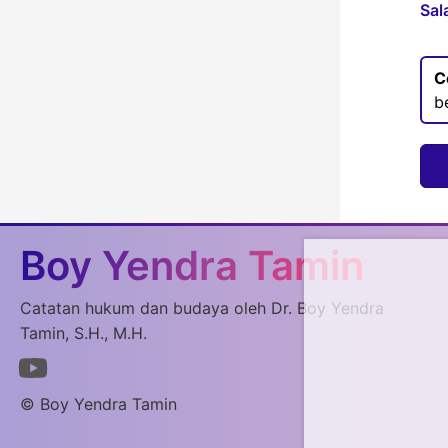
Sal
C
b
Boy Yendra Tamin
Catatan hukum dan budaya oleh Dr. Boy Yendra
Tamin, S.H., M.H.
© Boy Yendra Tamin