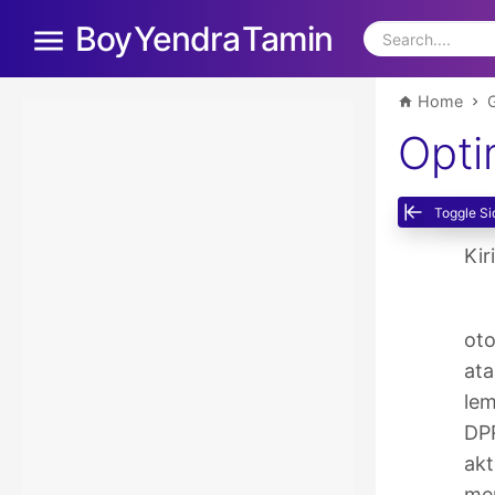
Boy Yendra Tamin
Home
G
Opti
Toggle Si
Kir
ot
ata
lem
DPR
akt
men