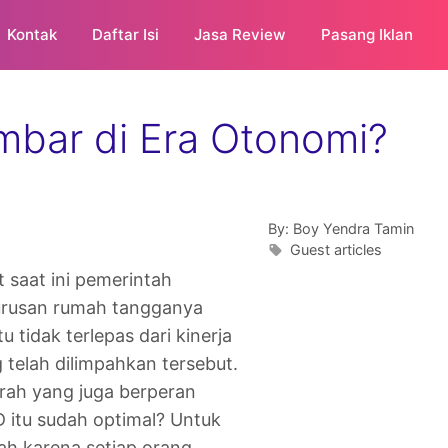
Kontak
Daftar Isi
Jasa Review
Pasang Iklan
mbar di Era Otonomi?
By:
Boy Yendra Tamin
Guest articles
 saat ini pemerintah
urusan rumah tangganya
 tidak terlepas dari kinerja
elah dilimpahkan tersebut.
ah yang juga berperan
D itu sudah optimal? Untuk
h,karena setiap orang