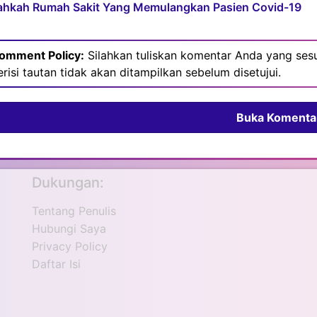
ahkah Rumah Sakit Yang Memulangkan Pasien Covid-19
omment Policy:
Silahkan tuliskan komentar Anda yang sesu
erisi tautan tidak akan ditampilkan sebelum disetujui.
Buka Komenta
Dukungan:
Tentang Penulis
Hubungi Saya
Privacy Policy
Daftar Isi