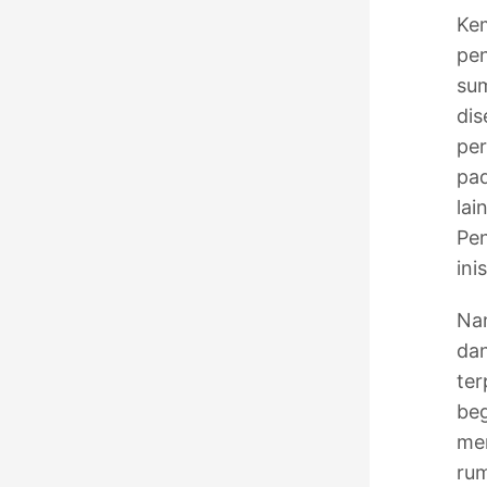
Kem
pen
sum
dis
per
pad
lai
Pe
ini
Nam
dan
ter
beg
mem
rum