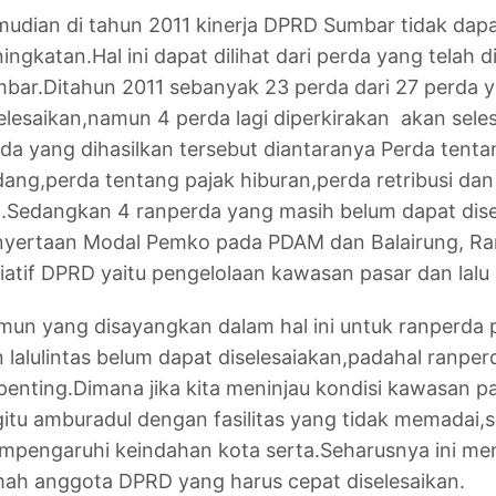
udian di tahun 2011 kinerja DPRD Sumbar tidak dapa
ingkatan.Hal ini dapat dilihat dari perda yang telah 
bar.Ditahun 2011 sebanyak 23 perda dari 27 perda y
elesaikan,namun 4 perda lagi diperkirakan akan sele
da yang dihasilkan tersebut diantaranya Perda tenta
ang,perda tentang pajak hiburan,perda retribusi dan
n.Sedangkan 4 ranperda yang masih belum dapat dise
nyertaan Modal Pemko pada PDAM dan Balairung, R
siatif DPRD yaitu pengelolaan kawasan pasar dan lalu l
un yang disayangkan dalam hal ini untuk ranperda
 lalulintas belum dapat diselesaiakan,padahal ranper
penting.Dimana jika kita meninjau kondisi kawasan p
itu amburadul dengan fasilitas yang tidak memadai,
pengaruhi keindahan kota serta.Seharusnya ini menj
ah anggota DPRD yang harus cepat diselesaikan.