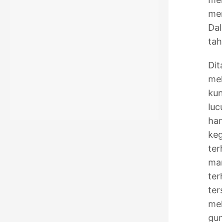
mem
Dal
tah
Dit
mel
kun
luc
han
keg
ter
man
ter
ter
mel
gu