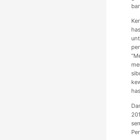
ba
Ke
has
un
pe
“Me
men
sib
kew
has
Dar
20
sem
Per