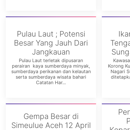
Pulau Laut ; Potensi
Ika
Besar Yang Jauh Dari
Tenga
Jangkauan
Sung
Pulau Laut terletak dipusaran
Kawasa
perairan kaya sumberdaya minyak,
Korong Ku
sumberdaya perikanan dan kelautan
Nagari S
serta sumberdaya wisata bahari
ditetapk
Catatan Har...
Pen
Gempa Besar di
Simeulue Aceh 12 April
Kepar