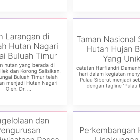
n Larangan di
Taman Nasional S
h Hutan Nagari
Hutan Hujan 
ai Buluah Timur
Yang Uni
n hutan yang berada di
catatan Harfiandri Damanh
liek dan Korong Salisikan,
hari dalam kegiatan men
ungai Buluah Timur telah
Pulau Siberut menjadi se
an menjadi Hutan Nagari
dengan tagline 'Pulau Hi
Oleh. Dr. ...
gelolaan dan
Pengurusan
Perkembangan
iwisataan Pasca
Lingkungan