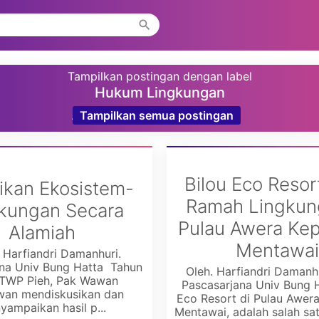
Tampilkan postingan dengan label
Hukum Lingkungan
.
Tampilkan semua postingan
Bilou Eco Resor
ikan Ekosistem-
Ramah Lingkun
kungan Secara
Pulau Awera Ke
Alamiah
Mentawai
 Harfiandri Damanhuri.
ana Univ Bung Hatta Tahun
Oleh. Harfiandri Damanh
 TWP Pieh, Pak Wawan
Pascasarjana Univ Bung H
an mendiskusikan dan
Eco Resort di Pulau Awer
ampaikan hasil p...
Mentawai, adalah salah satu