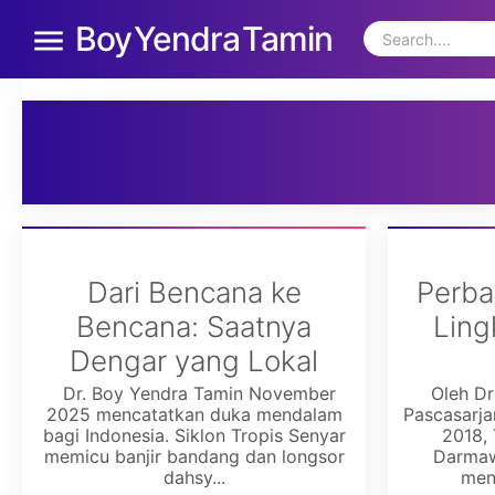
Boy Yendra Tamin
Dari Bencana ke
Perba
Bencana: Saatnya
Ling
Dengar yang Lokal
Dr. Boy Yendra Tamin November
Oleh Dr
2025 mencatatkan duka mendalam
Pascasarj
bagi Indonesia. Siklon Tropis Senyar
2018,
memicu banjir bandang dan longsor
Darmaw
dahsy...
meny