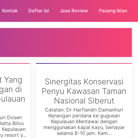
Kontak
Daftar Isi
Jasa Review
Pasang Iklan
t Yang
Sinergitas Konservasi
gan di
Penyu Kawasan Taman
pulauan
Nasional Siberut
Catatan: Dr Harfiandri Damanhuri
Kenangan perdana ke gugusan
uri Dosen
Kepulauan Mentawai dengan
atta Bilou
menggunakan kapal kayu, berlayar
a Kepulauan
selama 8-10 jam. Kam...
 resort y...