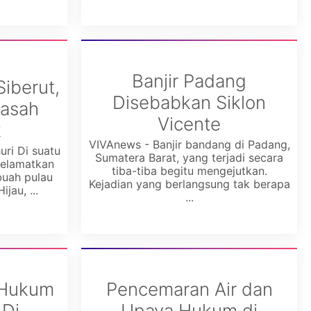
Banjir Padang
iberut,
Disebabkan Siklon
Basah
Vicente
k
VIVAnews - Banjir bandang di Padang,
uri Di suatu
Sumatera Barat, yang terjadi secara
yelamatkan
tiba-tiba begitu mengejutkan.
buah pulau
Kejadian yang berlangsung tak berapa
jau, ...
...
 Hukum
Pencemaran Air dan
 Di
Upaya Hukum di