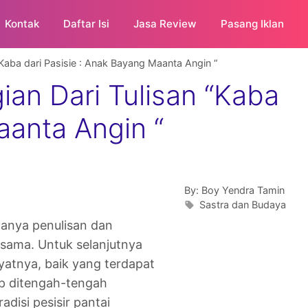
Kontak
Daftar Isi
Jasa Review
Pasang Iklan
Kaba dari Pasisie : Anak Bayang Maanta Angin “
an Dari Tulisan “Kaba
aanta Angin “
By:
Boy Yendra Tamin
Sastra dan Budaya
anya penulisan dan
sama. Untuk selanjutnya
yatnya, baik yang terdapat
up ditengah-tengah
disi pesisir pantai