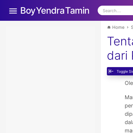
Boy Yendra Tamin
Home
Tent
dari
Toggle Si
Ole
Man
pen
dip
dal
mas