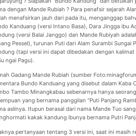
aruyung ? Siapakah “Bundo Kandung” dan betulkah 
a dengan Mande Rubiah ? Para penafsir sejarah Al
ah menafsirkan jauh dari pada itu, menganggap bahwa
do Kanduang (versi Intano Basa), Dara Jingga ibu 
dung (versi Balai Janggo) dan Mande Rubiyah adala
ang Pessel), turunan Puti dari Alam Surambi Sungai 
dung (tapi versi ini dapat dibedakan dengan kalimat
Su ngai Pagu).
mah Gadang Mande Rubiah (sumber Foto:minagforu
mentara Bundo Kanduang yang disebut dalam Kaba C
mbo Tambo Minangkabau sebenarnya hanya seorang s
empuan yang bernama panggilan “Puti Panjang Rambut
a aslinya. Itupun berasal dari nama Mande Tuo sang p
ghormati kakak kandung ibunya bernama Putri Panja
knya pertanyaan tentang 3 versi ini, saat ini masih r