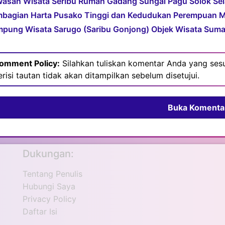
asan Wisata Seribu Rumah Gadang Sungai Pagu Solok Sel
bagian Harta Pusako Tinggi dan Kedudukan Perempuan 
pung Wisata Sarugo (Saribu Gonjong) Objek Wisata Suma
omment Policy:
Silahkan tuliskan komentar Anda yang sesu
erisi tautan tidak akan ditampilkan sebelum disetujui.
Buka Komenta
Dukungan:
Tentang Penulis
Hubungi Saya
Privacy Policy
Daftar Isi