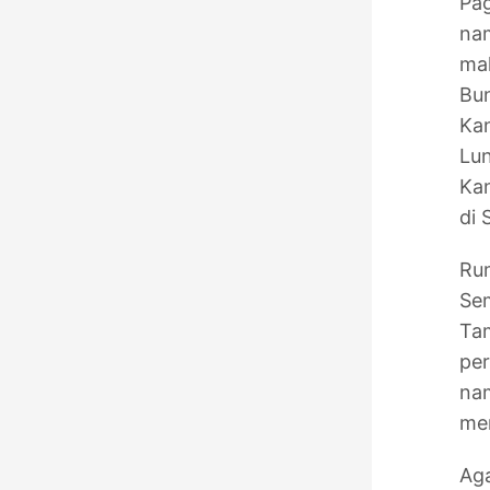
Pag
nam
mal
Bun
Kan
Lun
Kan
di 
Ru
Se
Ta
per
nam
men
Aga