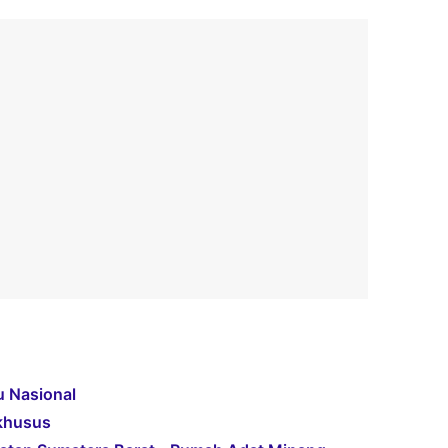
u Nasional
 khusus