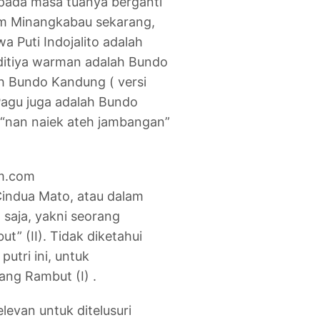
pada masa tuanya berganti
am Minangkabau sekarang,
 Puti Indojalito adalah
Aditiya warman adalah Bundo
h Bundo Kandung ( versi
Pagu juga adalah Bundo
 “nan naiek ateh jambangan”
m.com
indua Mato, atau dalam
aja, yakni seorang
” (II). Tidak diketahui
utri ini, untuk
ng Rambut (I) .
elevan untuk ditelusuri