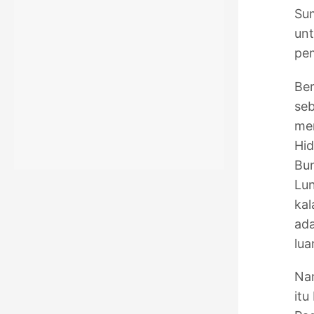
Sum
unt
pem
Ber
seb
mem
Hid
Bu
Lun
kal
ada
lua
Nam
itu