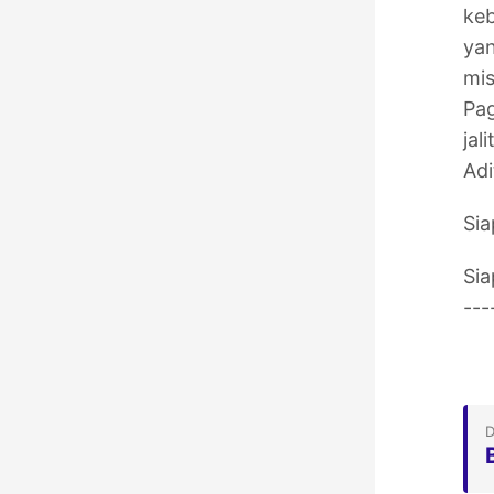
keb
yan
mis
Pag
jal
Adi
Si
Si
--
D