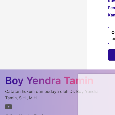
Kaw
Pem
Kam
C
b
Boy Yendra Tamin
Catatan hukum dan budaya oleh Dr. Boy Yendra
Tamin, S.H., M.H.