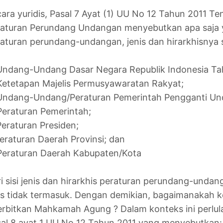
ara yuridis, Pasal 7 Ayat (1) UU No 12 Tahun 2011 
raturan Perundang Undangan menyebutkan apa saja 
aturan perundang-undangan, jenis dan hirarkhisnya s
Undang-Undang Dasar Negara Republik Indonesia Ta
Ketetapan Majelis Permusyawaratan Rakyat;
 Undang-Undang/Peraturan Pemerintah Pengganti U
Peraturan Pemerintah;
Peraturan Presiden;
Peraturan Daerah Provinsi; dan
Peraturan Daerah Kabupaten/Kota
i sisi jenis dan hirarkhis peraturan perundang-und
as tidak termasuk. Dengan demikian, bagaimanakah
erbitkan Mahkamah Agung ? Dalam konteks ini perlul
al 8 ayat 1 UU No 12 Tahun 2011 yang menyebutkan: