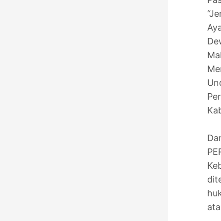
“Je
Aya
De
Mah
Men
Un
Per
Kab
Dar
PER
Keb
di
huk
ata