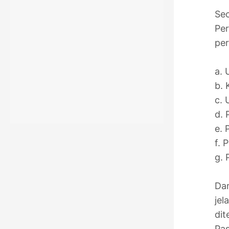
Sec
Pe
per
a. 
b. 
c.
d. 
e. 
f. 
g. 
Dar
jel
dit
Pas