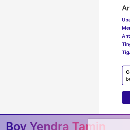
Ar
Upa
Men
Ant
Tin
Tig
C
b
Boy Yendra Tamin