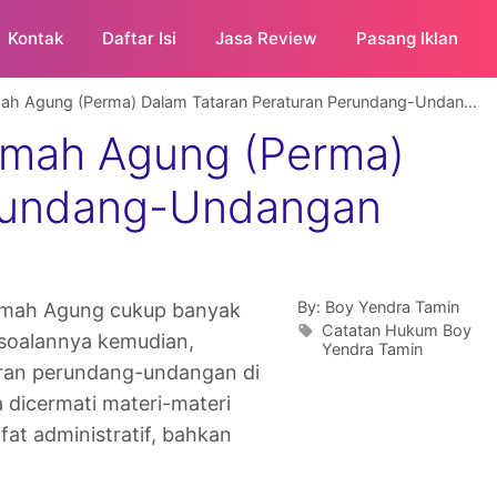
Kontak
Daftar Isi
Jasa Review
Pasang Iklan
h Agung (Perma) Dalam Tataran Peraturan Perundang-Undangan
amah Agung (Perma)
erundang-Undangan
By:
Boy Yendra Tamin
amah Agung cukup banyak
Catatan Hukum Boy
soalannya kemudian,
Yendra Tamin
ran perundang-undangan di
a dicermati materi-materi
at administratif, bahkan