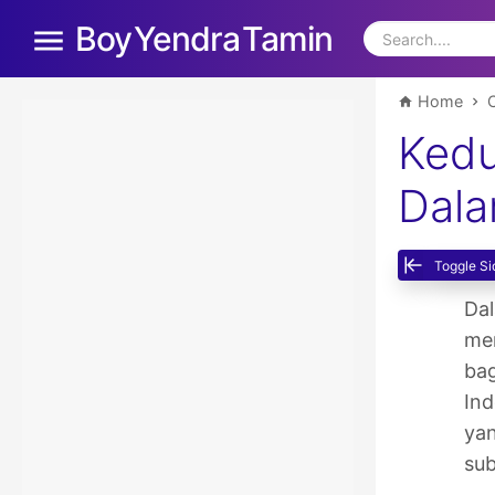
Boy Yendra Tamin
Home
Kedu
Dala
Toggle Si
Da
me
ba
Ind
yan
sub