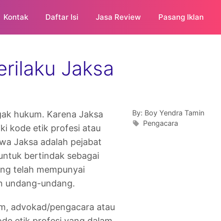
Kontak
Daftar Isi
Jasa Review
Pasang Iklan
erilaku Jaksa
By:
Boy Yendra Tamin
gak hukum. Karena Jaksa
Pengacara
i kode etik profesi atau
hwa Jaksa adalah pejabat
ntuk bertindak sebagai
ang telah mempunyai
an undang-undang.
im, advokad/pengacara atau
ode etik profesi yang dalam