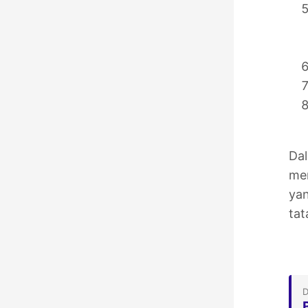
Dal
men
yan
tat
D