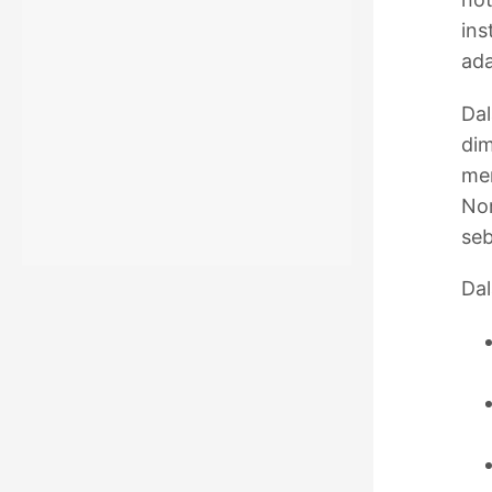
ins
ada
Dal
dim
men
Nom
seb
Dal