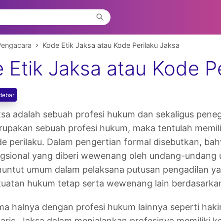
Pengacara
Kode Etik Jaksa atau Kode Perilaku Jaksa
 Etik Jaksa atau Kode P
debar
sa adalah sebuah profesi hukum dan sekaligus pene
upakan sebuah profesi hukum, maka tentulah memilik
e perilaku. Dalam pengertian formal disebutkan, ba
gsional yang diberi wewenang oleh undang-undang u
nuntut umum dalam pelaksana putusan pengadilan y
kuatan hukum tetap serta wewenang lain berdasark
a halnya dengan profesi hukum lainnya seperti hak
aris, Jaksa dalam menjalankan profesinya memiliki k