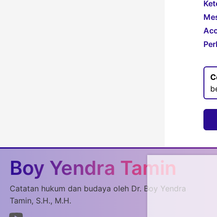
Ket
Mes
Acc
Per
C
b
Boy Yendra Tamin
Catatan hukum dan budaya oleh Dr. Boy Yendra
Tamin, S.H., M.H.