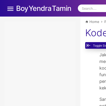
Boy Yendra Tamin
Home
Kode
Toggle Si
Jak
mer
kod
fun
pe
ke
Sam
not