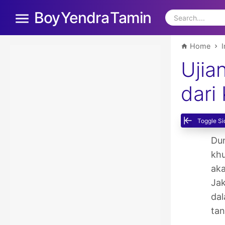
Boy Yendra Tamin
Home
I
Ujia
dari
Toggle Si
Dun
khu
aka
Jak
dal
tan