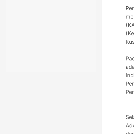
Pen
me
(KA
(Ke
Kus
Pad
ada
Ind
Per
Per
Sel
Adv
dan