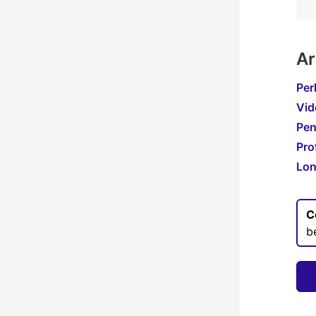
Ar
Per
Vid
Pen
Pro
Lon
C
b