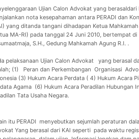
yelenggaraan Ujian Calon Advokat yang berasaldari 
njalankan nota kesepahaman antara PERADI dan Kon
I) yang ditanda tangani dihadapan Ketua Mahkamah
tua MA-RI) pada tanggal 24 Juni 2010, bertempat di 
umaatmaja, S.H., Gedung Mahkamah Agung R.I. .
a pelaksanaan Ujian Calon Advokat yang berasal dari
lah; (1) Peran dan Perkembangan Organisasi Advok
onesia (3) Hukum Acara Perdata ( 4) Hukum Acara P
data Agama (6) Hukum Acara Peradilan Hubungan In
adilan Tata Usaha Negara.
ain itu PERADI menyebutkan sejumlah peraturan dal
okat Yang berasal dari KAI seperti pada waktu regis
 pelanggaran dalam ujian. Informasi lengkap dam p