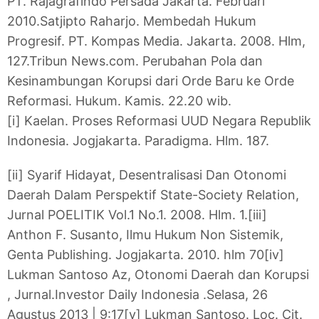
PT. Rajagrafindo Persada Jakarta. Februari
2010.
Satjipto Raharjo. Membedah Hukum
Progresif. PT. Kompas Media. Jakarta. 2008. Hlm,
127.
Tribun News.com. Perubahan Pola dan
Kesinambungan Korupsi dari Orde Baru ke Orde
Reformasi. Hukum. Kamis. 22.20 wib.
[i] Kaelan. Proses Reformasi UUD Negara Republik
Indonesia. Jogjakarta. Paradigma. Hlm. 187.
[ii] Syarif Hidayat, Desentralisasi Dan Otonomi
Daerah Dalam Perspektif State-Society Relation,
Jurnal POELITIK Vol.1 No.1. 2008. Hlm. 1.
[iii]
Anthon F. Susanto, Ilmu Hukum Non Sistemik,
Genta Publishing. Jogjakarta. 2010. hlm 70
[iv]
Lukman Santoso Az, Otonomi Daerah dan Korupsi
, Jurnal.Investor Daily Indonesia .Selasa, 26
Agustus 2013 | 9:17
[v] Lukman Santoso. Loc. Cit.