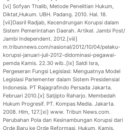
[vi] Sofyan Thalib, Metode Penelitian Hukum,
Diktat,Hukum. UBH. Padang. 2010. Hal. 18.
[vii]Dasril Radjab, Kecendrungan Korupsi dalam
Sistem Pemerintahan Daerah. Artikel. Jambi Post/
Jambi Independent. 2012.
[viii]
m.tribunnews.com/nasional/2012/10/04/pelaku-
korupsi-januari-juli-2012-didominasi-pegawai-
pemda Kamis. 22.30 wib..
[ix] Saldi Isra,
Pergeseran Fungsi Legislasi: Menguatnya Model
Legislasi Parlementer dalam Sistem Presidensial
Indonesia. PT Rajagrafindo Persada Jakarta.
Februari 2010.
[x] Satjipto Raharjo. Membedah
Hukum Progresif. PT. Kompas Media. Jakarta.
2008. Hlm, 127.
[xi] www. Tribun News.com.
Perubahan Pola dan Kesinambungan Korupsi dari
Orde Baru ke Orde Reformasi. Hukum. Kamis.