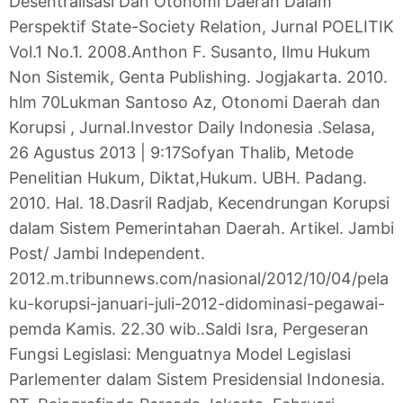
Desentralisasi Dan Otonomi Daerah Dalam
Perspektif State-Society Relation, Jurnal POELITIK
Vol.1 No.1. 2008.
Anthon F. Susanto, Ilmu Hukum
Non Sistemik, Genta Publishing. Jogjakarta. 2010.
hlm 70
Lukman Santoso Az, Otonomi Daerah dan
Korupsi , Jurnal.Investor Daily Indonesia .Selasa,
26 Agustus 2013 | 9:17
Sofyan Thalib, Metode
Penelitian Hukum, Diktat,Hukum. UBH. Padang.
2010. Hal. 18.
Dasril Radjab, Kecendrungan Korupsi
dalam Sistem Pemerintahan Daerah. Artikel. Jambi
Post/ Jambi Independent.
2012.
m.tribunnews.com/nasional/2012/10/04/pela
ku-korupsi-januari-juli-2012-didominasi-pegawai-
pemda Kamis. 22.30 wib..
Saldi Isra, Pergeseran
Fungsi Legislasi: Menguatnya Model Legislasi
Parlementer dalam Sistem Presidensial Indonesia.