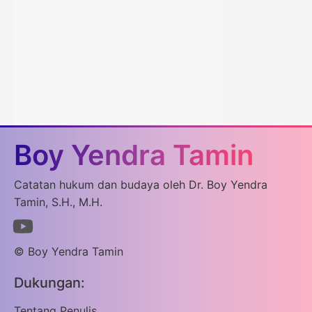
Boy Yendra Tamin
Catatan hukum dan budaya oleh Dr. Boy Yendra
Tamin, S.H., M.H.
© Boy Yendra Tamin
Dukungan:
Tentang Penulis