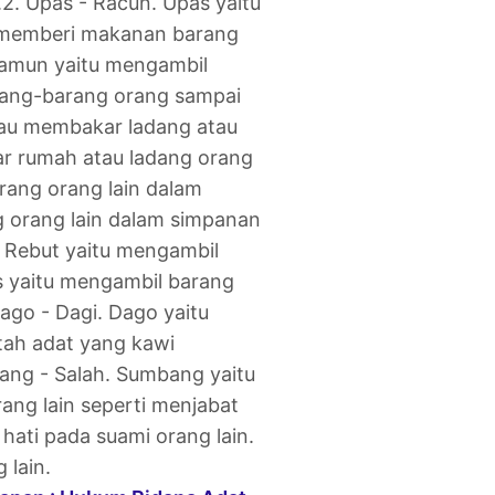
.
2. Upas - Racun. Upas yaitu
 memberi makanan barang
Samun yaitu mengambil
arang-barang orang sampai
 atau membakar ladang atau
ar rumah atau ladang orang
arang orang lain dalam
g orang lain dalam simpanan
 Rebut yaitu mengambil
s yaitu mengambil barang
Dago - Dagi. Dago yaitu
tah adat yang kawi
ang - Salah. Sumbang yaitu
ang lain seperti menjabat
a hati pada suami orang lain.
 lain.