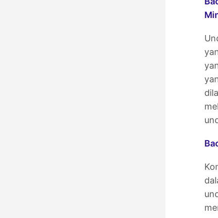
Bac
Mi
Und
ya
yan
yan
dil
mel
un
Ba
Ko
da
und
men