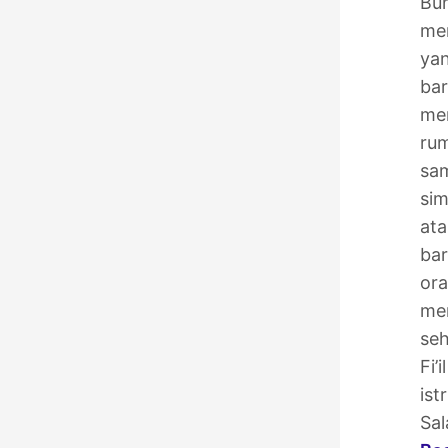
Bun
me
ya
bar
me
rum
sa
sim
ata
bar
or
mem
seh
Fi’
ist
Sal