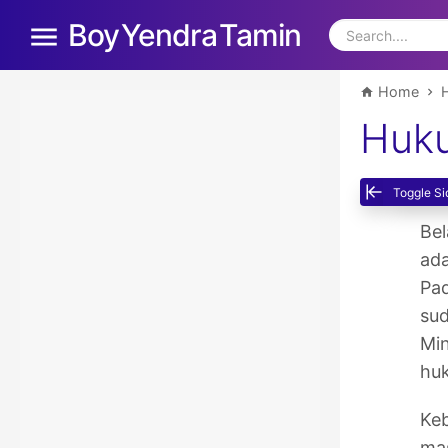
Boy Yendra Tamin
Home
Huku
Toggle Si
Be
ad
Pad
sud
Min
huk
Keb
mas