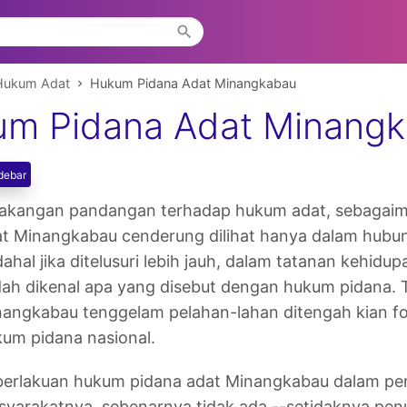
Hukum Adat
Hukum Pidana Adat Minangkabau
m Pidana Adat Minang
debar
lakangan pandangan terhadap hukum adat, sebagaim
at Minangkabau cenderung dilihat hanya dalam hub
ahal jika ditelusuri lebih jauh, dalam tatanan kehi
ah dikenal apa yang disebut dengan hukum pidana. 
angkabau tenggelam pelahan-lahan ditengah kian f
um pidana nasional.
erlakuan hukum pidana adat Minangkabau dalam per
yarakatnya, sebenarnya tidak ada --setidaknya pe