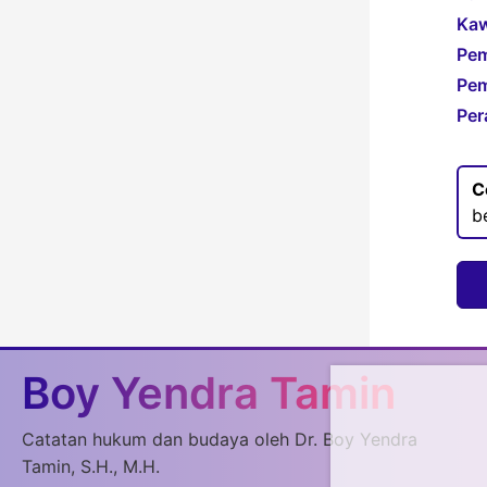
Kaw
Pem
Pem
Per
C
b
Boy Yendra Tamin
Catatan hukum dan budaya oleh Dr. Boy Yendra
Tamin, S.H., M.H.