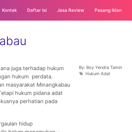
Kontak
Daftar Isi
Jasa Review
Pasang Iklan
kabau
By:
Boy Yendra Tamin
ana juga terhadap hukum
Hukum Adat
ungan hukum perdata.
dupan masyarakat Minangkabau
Tetapi hukum pidana adat
okusnya perhatian pada
gaulan hidup
nulis belum menemukan--