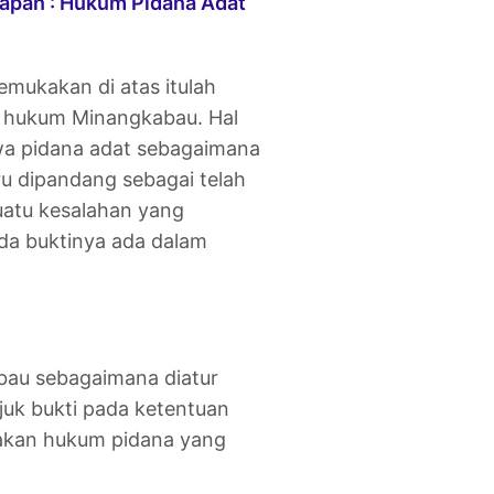
apan : Hukum Pidana Adat
mukakan di atas itulah
m hukum Minangkabau. Hal
wa pidana adat sebagaimana
u dipandang sebagai telah
suatu kesalahan yang
da buktinya ada dalam
bau sebagaimana diatur
uk bukti pada ketentuan
akan hukum pidana yang