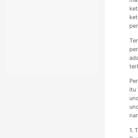
ke
ket
per
Ter
pem
ada
ter
Pe
itu
und
un
nan
1. 