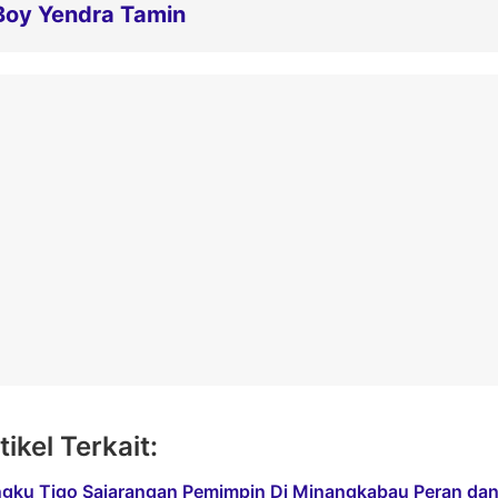
Boy Yendra Tamin
tikel Terkait:
gku Tigo Sajarangan Pemimpin Di Minangkabau Peran dan