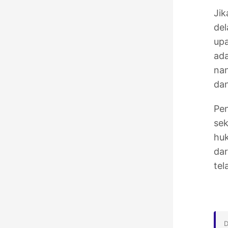
Jik
del
up
ada
nan
dan
Pen
se
huk
dar
tel
D