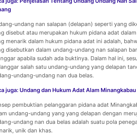
a juga: Penjelasan Tentang Undang Undang Nan Sal
nang
ang-undang nan salapan (delapan) seperti yang dike
ng disebut atau merupakan hukum pidana adat dala
g menarik dalam hukum pidana adat ini adalah, bah
g disebutkan dalam undang-undang nan salapan bar
anggar apabila sudah ada buktinya. Dalam hal ini, se
anggar salah satu undang-undang yang delapan tan
dang-undang-undang nan dua belas.
ca juga: Undang dan Hukum Adat Alam Minangkabau
nsep pembuktian pelanggaran pidana adat Minangka
lam undang-undang yang yang delapan dengan meruj
ang-undang nan dua belas adalah suatu pola peneg
arik, unik dan khas.