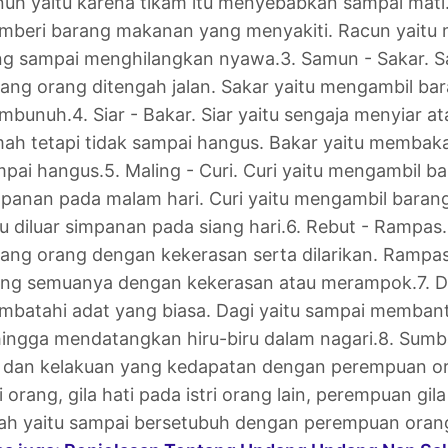
uh yaitu karena tikam itu menyebabkan sampai mati
mberi barang makanan yang menyakiti. Racun yaitu
ng sampai menghilangkan nyawa.
3. Samun - Sakar. 
ang orang ditengah jalan. Sakar yaitu mengambil b
mbunuh.
4. Siar - Bakar. Siar yaitu sengaja menyiar
ah tetapi tidak sampai hangus. Bakar yaitu membak
mpai hangus.
5. Maling - Curi. Curi yaitu mengambil b
panan pada malam hari. Curi yaitu mengambil baran
u diluar simpanan pada siang hari.
6. Rebut - Rampas.
ang orang dengan kekerasan serta dilarikan. Rampa
ang semuanya dengan kekerasan atau merampok.
7. 
batahi adat yang biasa. Dagi yaitu sampai memban
ingga mendatangkan hiru-biru dalam nagari.
8. Sumb
il dan kelakuan yang kedapatan dengan perempuan or
ri orang, gila hati pada istri orang lain, perempuan gil
ah yaitu sampai bersetubuh dengan perempuan orang